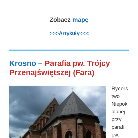
Zobacz
mapę
>>>Artykuły<<<
Krosno –
Parafia pw. Trójcy
Przenajświętszej (Fara)
Rycers
two
Niepok
alanej
przy
parafii
pw.