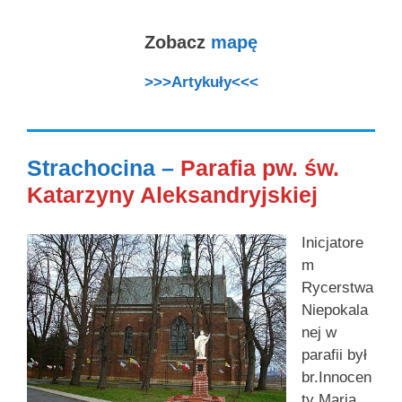
Zobacz
mapę
>>>Artykuły<<<
Strachocina –
Parafia pw. św.
Katarzyny Aleksandryjskiej
Inicjatore
m
Rycerstwa
Niepokala
nej w
parafii był
br.Innocen
ty Maria