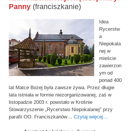
Panny
(franciszkanie)
Idea
Rycerstw
a
Niepokala
nej w
mieście
zawierzon
ym od
ponad 400
lat Matce Bożej była zawsze żywa. Przez długie
lata istniała w formie niezorganizowanej, zaś w
listopadzie 2003 r. powstało w Krośnie
Stowarzyszenie „Rycerstwo Niepokalanej” przy
parafii OO. Franciszkanów…
Czytaj więcej…