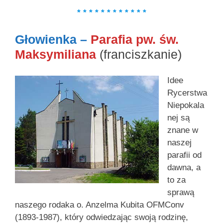
* * * * * * * * * * * *
Głowienka –
Parafia pw. św.
Maksymiliana
(franciszkanie)
Idee
Rycerstwa
Niepokala
nej są
znane w
naszej
parafii od
dawna, a
to za
sprawą
naszego rodaka o. Anzelma Kubita OFMConv
(1893-1987), który odwiedzając swoją rodzinę,