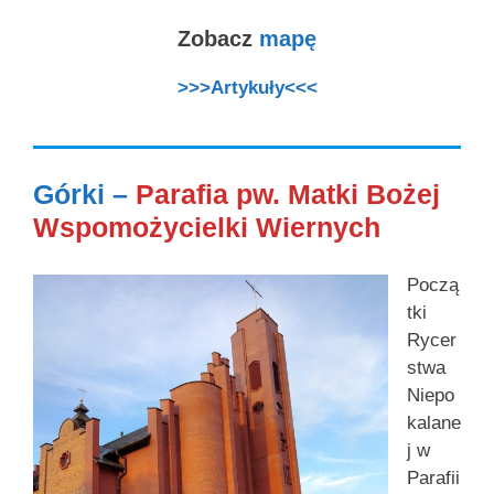
Zobacz
mapę
>>>Artykuły<<<
Górki –
Parafia pw. Matki Bożej
Wspomożycielki Wiernych
Począ
tki
Rycer
stwa
Niepo
kalane
j w
Parafii