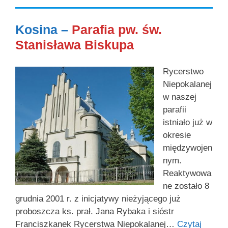
Kosina –
Parafia pw. św.
Stanisława Biskupa
Rycerstwo
Niepokalanej
w naszej
parafii
istniało już w
okresie
międzywojen
nym.
Reaktywowa
ne zostało 8
grudnia 2001 r. z inicjatywy nieżyjącego już
proboszcza ks. prał. Jana Rybaka i sióstr
Franciszkanek Rycerstwa Niepokalanej…
Czytaj