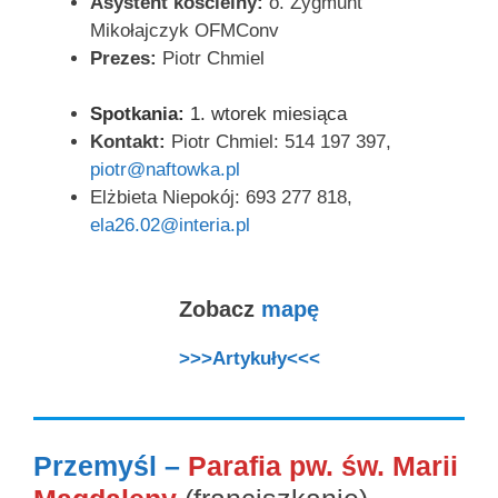
Asystent kościelny:
o. Zygmunt
Mikołajczyk OFMConv
Prezes:
Piotr Chmiel
Spotkania:
1. wtorek miesiąca
Kontakt:
Piotr Chmiel: 514 197 397,
piotr@naftowka.pl
Elżbieta Niepokój:
693 277 818,
ela26.02@interia.pl
Zobacz
mapę
>>>Artykuły<<<
Przemyśl –
Parafia pw. św. Marii