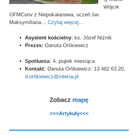
Wójcik
OFMConv z Niepokalanowa, uczeń św.
Maksymiliana…
Czytaj więcej…
Asystent kościelny
:
ks. Józef Niżnik
Prezes:
Danuta Orlikiewicz
Spotkania:
4. piątek miesiąca
Kontakt:
Danuta Orlikiewicz: 13 462 63 20,
d.orlikiewicz@interia.pl
Zobacz
mapę
>>>Artykuły<<<