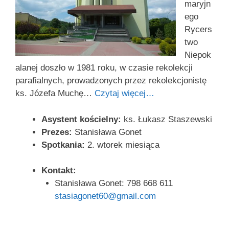
maryjn
ego
Rycers
two
Niepok
alanej doszło w 1981 roku, w czasie rekolekcji
parafialnych, prowadzonych przez rekolekcjonistę
ks. Józefa Muchę…
Czytaj więcej…
Asystent kościelny:
ks. Łukasz Staszewski
Prezes:
Stanisława Gonet
Spotkania:
2. wtorek miesiąca
Kontakt:
Stanisława Gonet: 798 668 611
stasiagonet60@gmail.com