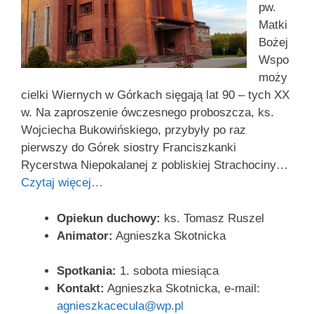
pw.
Matki
Bożej
Wspo
moży
cielki Wiernych w Górkach sięgają lat 90 – tych XX
w. Na zaproszenie ówczesnego proboszcza, ks.
Wojciecha Bukowińskiego, przybyły po raz
pierwszy do Górek siostry Franciszkanki
Rycerstwa Niepokalanej z pobliskiej Strachociny…
Czytaj więcej…
Opiekun duchowy:
ks. Tomasz Ruszel
Animator:
Agnieszka Skotnicka
Spotkania:
1. sobota miesiąca
Kontakt:
Agnieszka Skotnicka, e-mail:
agnieszkacecula@wp.pl