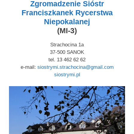
Zgromadzenie Sióstr
Franciszkanek Rycerstwa
Niepokalanej
(MI-3)
Strachocina 1a
37-500 SANOK
tel. 13 462 62 62
e-mail:
siostrymi.strachocina@gmail.com
siostrymi.pl