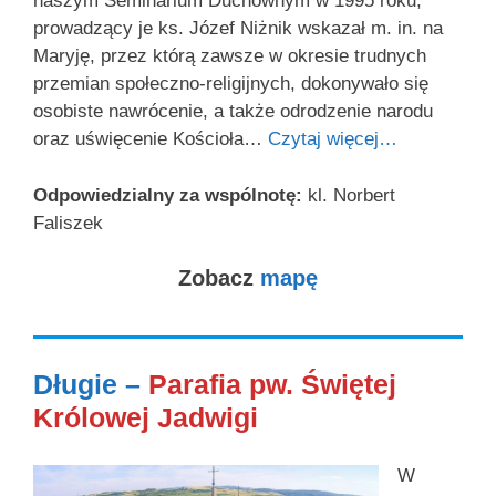
naszym Seminarium Duchownym w 1995 roku,
prowadzący je ks. Józef Niżnik wskazał m. in. na
Maryję, przez którą zawsze w okresie trudnych
przemian społeczno-religijnych, dokonywało się
osobiste nawrócenie, a także odrodzenie narodu
oraz uświęcenie Kościoła…
Czytaj więcej…
Odpowiedzialny za wspólnotę:
kl. Norbert
Faliszek
Zobacz
mapę
Długie –
Parafia pw. Świętej
Królowej Jadwigi
W