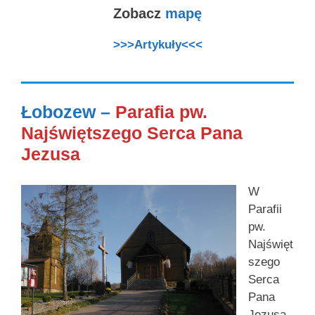
Zobacz
mapę
>>>Artykuły<<<
Łobozew –
Parafia pw.
Najświętszego Serca Pana
Jezusa
W
Parafii
pw.
Najświęt
szego
Serca
Pana
Jezusa