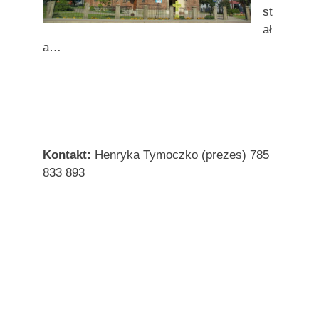
st
ał
a…
|
|
Kontakt:
Henryka Tymoczko (prezes) 785
833 893