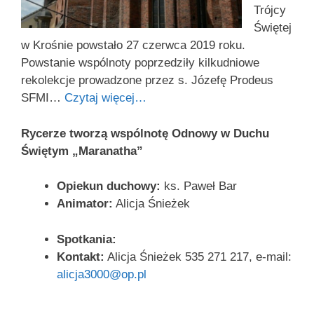
Trójcy
Świętej
w Krośnie powstało 27 czerwca 2019 roku.
Powstanie wspólnoty poprzedziły kilkudniowe
rekolekcje prowadzone przez s. Józefę Prodeus
SFMI…
Czytaj więcej…
Rycerze tworzą wspólnotę Odnowy w Duchu
Świętym „Maranatha”
Opiekun duchowy:
ks. Paweł Bar
Animator:
Alicja Śnieżek
Spotkania:
Kontakt:
Alicja Śnieżek 535 271 217, e-mail:
alicja3000@op.pl