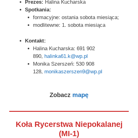
Prezes:
Halina Kucharska
Spotkania:
formacyjne: ostania sobota miesiąca;
modlitewne: 1. sobota miesiąca
Kontakt:
Halina Kucharska: 691 902
890,
halinka61.k@wp.pl
Monika Szerszeń: 530 908
128,
monikaszerszen9@wp.pl
Zobacz
mapę
Koła Rycerstwa Niepokalanej
(MI-1)