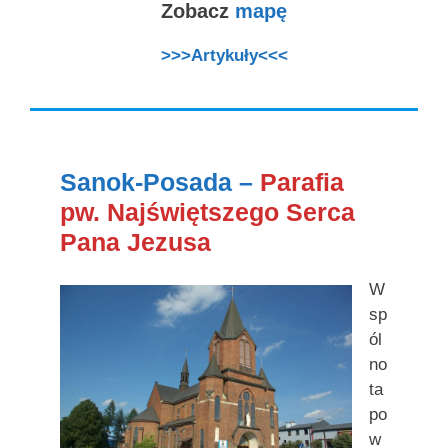
Zobacz
mapę
>>>Artykuły<<<
Sanok-Posada –
Parafia
pw. Najświętszego Serca
Pana Jezusa
W
sp
ól
no
ta
po
w