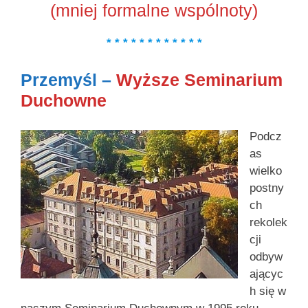
(mniej formalne wspólnoty)
* * * * * * * * * * * *
Przemyśl –
Wyższe Seminarium
Duchowne
Podcz
as
wielko
postny
ch
rekolek
cji
odbyw
ającyc
h się w