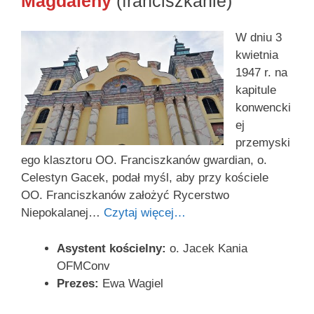
Magdaleny
(franciszkanie)
W dniu 3
kwietnia
1947 r. na
kapitule
konwencki
ej
przemyski
ego klasztoru OO. Franciszkanów gwardian, o.
Celestyn Gacek, podał myśl, aby przy kościele
OO. Franciszkanów założyć Rycerstwo
Niepokalanej…
Czytaj więcej…
Asystent kościelny:
o. Jacek Kania
OFMConv
Prezes:
Ewa Wagiel