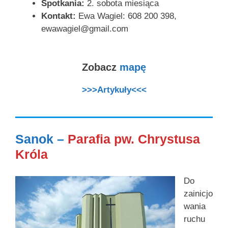
Spotkania:
2. sobota miesiąca
Kontakt:
Ewa Wagiel: 608 200 398,
ewawagiel@gmail.com
Zobacz
mapę
>>>Artykuły<<<
Sanok –
Parafia pw. Chrystusa
Króla
Do
zainicjo
wania
ruchu