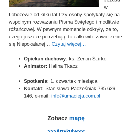
w
Łobozewie od kilku lat trzy osoby spotykały się na
wspólnym rozważaniu Pisma Świętego i modlitwie
różańcowej. W pewnym momencie odkryły, że to,
czego jeszcze potrzebują, to całkowite zawierzenie
się Niepokalanej…
Czytaj więcej…
Opiekun duchowy:
ks. Zenon Ścirko
Animator:
Halina Tkacz
Spotkania:
1. czwartek miesiąca
Kontakt:
Stanisława Pacześniak 785 629
146, e-mail:
info@umacieja.com.pl
Zobacz
mapę
>>>Artykuły<<<